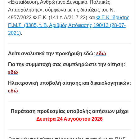
«Εκπαίδευση, Ανθρώπινο Δυναμικό, Πολιτικές
Απασχόλησης», σύμφωνα με τις διατάξεις του Ν.
4957/2022 Φ.Ε.Κ. (141 τ. Α/21-7-22) και
Φ.Ε.Κ Ίδρυσης
Π.Μ.Σ. (3385, τ. Β, Αριθμός Απόφασης 190/13 (28-07-
2021)
.
Δείτε
αναλυτικά την προκήρυξη εδώ:
εδώ
Για την
συμμετοχή σας συμπληρώστε την αίτηση:
εδώ
Ηλεκτρονική υποβολή αίτησης και δικαιολογητικών:
εδώ
Παράταση προθεσμίας
υποβολής αιτήσεων
μέχρι
Δευτέρα 24 Αυγούστου 2026