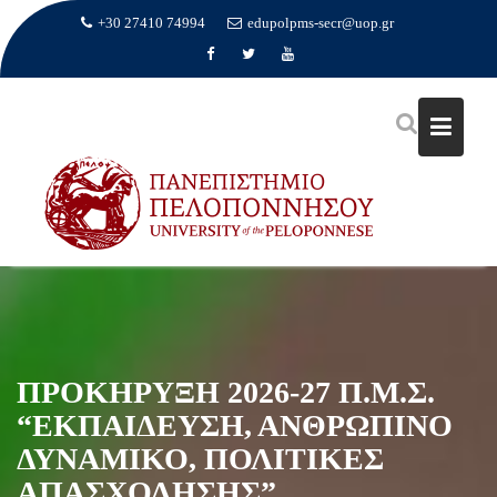
+30 27410 74994
edupolpms-secr@uop.gr
Skip
to
content
ΠΡΟΚΉΡΥΞΗ 2026-27 Π.Μ.Σ.
“ΕΚΠΑΊΔΕΥΣΗ, ΑΝΘΡΏΠΙΝΟ
ΔΥΝΑΜΙΚΌ, ΠΟΛΙΤΙΚΈΣ
ΑΠΑΣΧΌΛΗΣΗΣ”