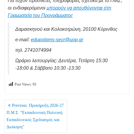
Για τυχόν πρόσθετες πληροφορίες σχετικά με το ΠΜΣ
,
οι ενδιαφερόμενοι
μπορούν να απευθύνονται στη
Γραμματεία του Προγράμματος
Δαμασκηνού και Κολοκοτρώνη, 20100 Κόρινθος
e-mail:
edupolpms-secr@uop.gr
τηλ. 2741074994
Ωράριο λειτουργίας: Δευτέρα, Τετάρτη 15:30
-18:00 & Σάββατο 10:30 -13:30
Post Views:
93
ΠΛΟΉΓΗΣΗ
Previous
Previous:
Προκήρυξη 2026-27
ΆΡΘΡΩΝ
post:
Π.Μ.Σ. “Εκπαιδευτική Πολιτική:
Εκπαιδευτικός Σχεδιασμός και
Διοίκηση”