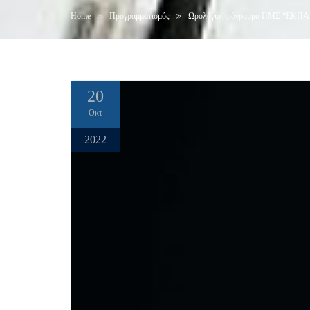
Home
Προγραμματισμός
Ωρολόγιο πρόγραμμα ΠΜΣ “ΕΚΠ
20
Οκτ
2022