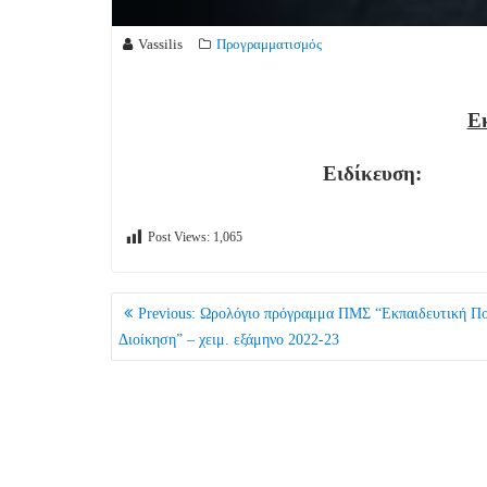
Vassilis
Προγραμματισμός
Εκ
Ειδίκευση:
Post Views:
1,065
ΠΛΟΉΓΗΣΗ
Previous
Previous:
Ωρολόγιο πρόγραμμα ΠΜΣ “Εκπαιδευτική Πολ
ΆΡΘΡΩΝ
post:
Διοίκηση” – χειμ. εξάμηνο 2022-23